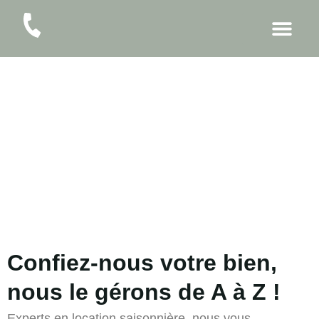
Espace Propriétaires
CONFIEZ-NOUS VOTRE BIEN
Confiez-nous votre bien,
nous le gérons de A à Z !
Experts en location saisonnière, nous vous